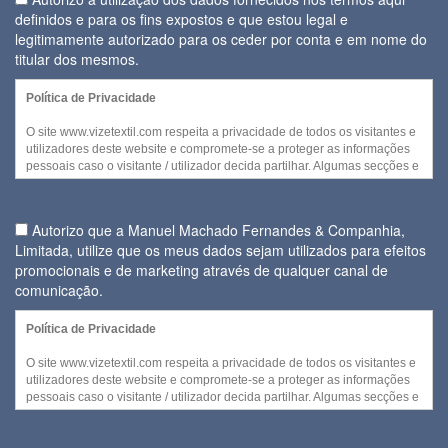
definidos e para os fins expostos e que estou legal e
legitimamente autorizado para os ceder por conta e em nome do
titular dos mesmos.
Política de Privacidade
O site www.vizetextil.com respeita a privacidade de todos os visitantes e
utilizadores deste website e compromete-se a proteger as informações
pessoais caso o visitante / utilizador decida partilhar. Algumas secções e
/ ou funcionalidades deste website podem ser acedidas sem recurso a
divulgação de qualquer informação pessoal por parte do visitante.
Autorizo que a Manuel Machado Fernandes & Companhia,
No entanto, quando for necessária a recolha de informação pessoal
Limitada, utilize que os meus dados sejam utilizados para efeitos
para disponibilizar serviços ou quando cada visitante decidir fornecer
promocionais e de marketing através de qualquer canal de
alguns dos seus dados pessoais, a utilização daquela informação e
daqueles dados será efetuada no cumprimento
comunicação.
Regulamento Geral da sobre a Protecção de Dados (Regulamento (UE)
Política de Privacidade
2016/679 do Parlamento Europeu e do Conselho de 27 de abril de
2016) de forma a ser assegurada a confidencialidade e segurança dos
O site www.vizetextil.com respeita a privacidade de todos os visitantes e
dados pessoais fornecidos.
utilizadores deste website e compromete-se a proteger as informações
pessoais caso o visitante / utilizador decida partilhar. Algumas secções e
A entidade responsável pela recolha e tratamento de dados pessoais é a
/ ou funcionalidades deste website podem ser acedidas sem recurso a
Manuel Machado Fernandes & Companhia, Limitada.
divulgação de qualquer informação pessoal por parte do visitante.