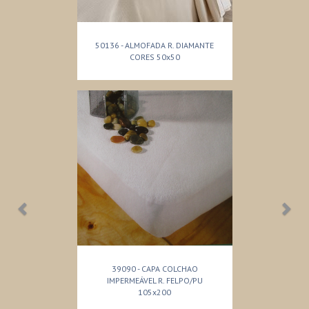
50136 - ALMOFADA R. DIAMANTE
CORES 50x50
39090 - CAPA COLCHAO
IMPERMEÁVEL R. FELPO/PU
105x200