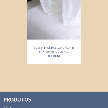
50133 - FRONHAS ALMOFADA R.
FIFTY 50X70 C/ 2 ABAS C/
ROLINHO
PRODUTOS
SALA