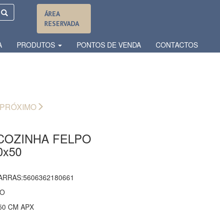
ÁREA
RESERVADA
A
PRODUTOS
PONTOS DE VENDA
CONTACTOS
PRÓXIMO
COZINHA FELPO
0x50
ARRAS:5606362180661
ÃO
50 CM APX