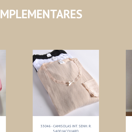
OMPLEMENTARES
33046 - CAMISOLAS INT. SENH. R.
5400 JACQUARD