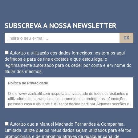
SUBSCREVA A NOSSA NEWSLETTER
OK
Autorizo a utilização dos dados fornecidos nos termos aqui
definidos e para os fins expostos e que estou legal e
legitimamente autorizado para os ceder por conta e em nome do
titular dos mesmos.
Política de Privacidade
O site www.vizetextil.com respeita a privacidade de todos os visitantes e
utilizadores deste website e compromete-se a proteger as informações
pessoais caso o visitante / utilizador decida partilhar. Algumas secções e
/ ou funcionalidades deste website podem ser acedidas sem recurso a
divulgação de qualquer informação pessoal por parte do visitante.
Autorizo que a Manuel Machado Fernandes & Companhia,
No entanto, quando for necessária a recolha de informação pessoal
Limitada, utilize que os meus dados sejam utilizados para efeitos
para disponibilizar serviços ou quando cada visitante decidir fornecer
promocionais e de marketing através de qualquer canal de
alguns dos seus dados pessoais, a utilização daquela informação e