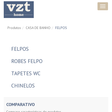
Toggl
navig
Produtos
CASA DE BANHO
FELPOS
FELPOS
ROBES FELPO
TAPETES WC
CHINELOS
COMPARATIVO
Compare características de produtos.