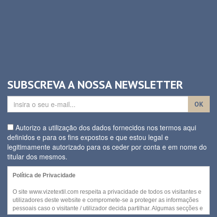
SUBSCREVA A NOSSA NEWSLETTER
OK
Autorizo a utilização dos dados fornecidos nos termos aqui
definidos e para os fins expostos e que estou legal e
legitimamente autorizado para os ceder por conta e em nome do
titular dos mesmos.
Política de Privacidade
O site www.vizetextil.com respeita a privacidade de todos os visitantes e
utilizadores deste website e compromete-se a proteger as informações
pessoais caso o visitante / utilizador decida partilhar. Algumas secções e
/ ou funcionalidades deste website podem ser acedidas sem recurso a