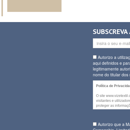
SUBSCREVA
Autorizo a utiliz
aqui definidos e par
legitimamente autor
nome do titular do
Política de Privacid
O site www.vizetextil
visitantes e utilizad
proteger as informaçõ
decida partilhar. Alg
website podem ser a
qualquer informação p
Autorizo que a 
Companhia, Limitad