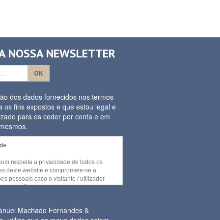
 A NOSSA NEWSLETTER
OK
ação dos dados fornecidos nos termos
a os fins expostos e que estou legal e
izado para os ceder por conta e em
s mesmos.
ade
.com respeita a privacidade de todos os
ores deste website e compromete-se a
es pessoais caso o visitante / utilizador
umas secções e / ou funcionalidades deste
cedidas sem recurso a divulgação de
essoal por parte do visitante.
Manuel Machado Fernandes &
a, utilize que os meus dados sejam