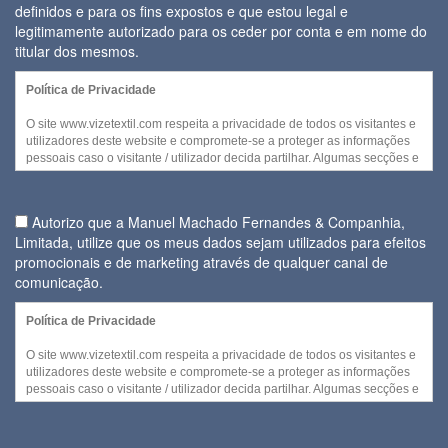
definidos e para os fins expostos e que estou legal e
legitimamente autorizado para os ceder por conta e em nome do
titular dos mesmos.
Política de Privacidade
O site www.vizetextil.com respeita a privacidade de todos os visitantes e
utilizadores deste website e compromete-se a proteger as informações
pessoais caso o visitante / utilizador decida partilhar. Algumas secções e
/ ou funcionalidades deste website podem ser acedidas sem recurso a
divulgação de qualquer informação pessoal por parte do visitante.
Autorizo que a Manuel Machado Fernandes & Companhia,
No entanto, quando for necessária a recolha de informação pessoal
Limitada, utilize que os meus dados sejam utilizados para efeitos
para disponibilizar serviços ou quando cada visitante decidir fornecer
promocionais e de marketing através de qualquer canal de
alguns dos seus dados pessoais, a utilização daquela informação e
daqueles dados será efetuada no cumprimento
comunicação.
Regulamento Geral da sobre a Protecção de Dados (Regulamento (UE)
Política de Privacidade
2016/679 do Parlamento Europeu e do Conselho de 27 de abril de
2016) de forma a ser assegurada a confidencialidade e segurança dos
O site www.vizetextil.com respeita a privacidade de todos os visitantes e
dados pessoais fornecidos.
utilizadores deste website e compromete-se a proteger as informações
pessoais caso o visitante / utilizador decida partilhar. Algumas secções e
A entidade responsável pela recolha e tratamento de dados pessoais é a
/ ou funcionalidades deste website podem ser acedidas sem recurso a
Manuel Machado Fernandes & Companhia, Limitada.
divulgação de qualquer informação pessoal por parte do visitante.
No âmbito da gestão de dados, e uma vez que a entidade responsável