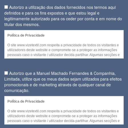
Autorizo a utilização dos dados fornecidos nos termos aqui
definidos e para os fins expostos e que estou legal e
legitimamente autorizado para os ceder por conta e em nome do
titular dos mesmos.
Política de Privacidade
O site www.vizetextil.com respeita a privacidade de todos os visitantes e
utilizadores deste website e compromete-se a proteger as informações
pessoais caso o visitante / utilizador decida partilhar. Algumas secções e
/ ou funcionalidades deste website podem ser acedidas sem recurso a
divulgação de qualquer informação pessoal por parte do visitante.
Autorizo que a Manuel Machado Fernandes & Companhia,
No entanto, quando for necessária a recolha de informação pessoal
Limitada, utilize que os meus dados sejam utilizados para efeitos
para disponibilizar serviços ou quando cada visitante decidir fornecer
promocionais e de marketing através de qualquer canal de
alguns dos seus dados pessoais, a utilização daquela informação e
daqueles dados será efetuada no cumprimento
comunicação.
Regulamento Geral da sobre a Protecção de Dados (Regulamento (UE)
Política de Privacidade
2016/679 do Parlamento Europeu e do Conselho de 27 de abril de
2016) de forma a ser assegurada a confidencialidade e segurança dos
O site www.vizetextil.com respeita a privacidade de todos os visitantes e
dados pessoais fornecidos.
utilizadores deste website e compromete-se a proteger as informações
pessoais caso o visitante / utilizador decida partilhar. Algumas secções e
A entidade responsável pela recolha e tratamento de dados pessoais é a
/ ou funcionalidades deste website podem ser acedidas sem recurso a
Manuel Machado Fernandes & Companhia, Limitada.