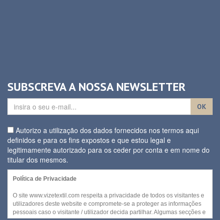
SUBSCREVA A NOSSA NEWSLETTER
OK
Autorizo a utilização dos dados fornecidos nos termos aqui
definidos e para os fins expostos e que estou legal e
legitimamente autorizado para os ceder por conta e em nome do
titular dos mesmos.
Política de Privacidade
O site www.vizetextil.com respeita a privacidade de todos os visitantes e
utilizadores deste website e compromete-se a proteger as informações
pessoais caso o visitante / utilizador decida partilhar. Algumas secções e