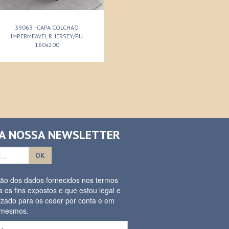
39063 - CAPA COLCHAO
IMPERMEAVEL R. JERSEY/PU
160x200
 A NOSSA NEWSLETTER
OK
ação dos dados fornecidos nos termos
a os fins expostos e que estou legal e
izado para os ceder por conta e em
s mesmos.