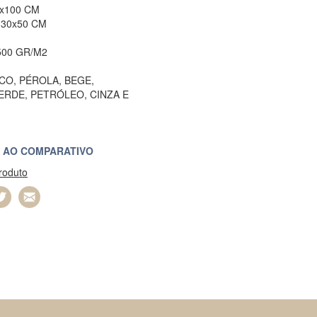
0x100 CM
 30x50 CM
00 GR/M2
CO, PÉROLA, BEGE,
ERDE, PETRÓLEO, CINZA E
 AO COMPARATIVO
produto