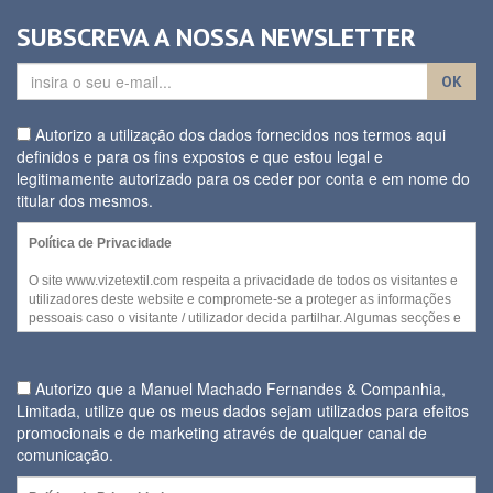
SUBSCREVA A NOSSA NEWSLETTER
OK
Autorizo a utilização dos dados fornecidos nos termos aqui
definidos e para os fins expostos e que estou legal e
legitimamente autorizado para os ceder por conta e em nome do
titular dos mesmos.
Política de Privacidade
O site www.vizetextil.com respeita a privacidade de todos os visitantes e
utilizadores deste website e compromete-se a proteger as informações
pessoais caso o visitante / utilizador decida partilhar. Algumas secções e
/ ou funcionalidades deste website podem ser acedidas sem recurso a
divulgação de qualquer informação pessoal por parte do visitante.
Autorizo que a Manuel Machado Fernandes & Companhia,
No entanto, quando for necessária a recolha de informação pessoal
Limitada, utilize que os meus dados sejam utilizados para efeitos
para disponibilizar serviços ou quando cada visitante decidir fornecer
promocionais e de marketing através de qualquer canal de
alguns dos seus dados pessoais, a utilização daquela informação e
daqueles dados será efetuada no cumprimento
comunicação.
Regulamento Geral da sobre a Protecção de Dados (Regulamento (UE)