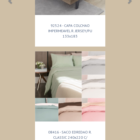
92524 - CAPA COLCHAO
IMPERMEAVEL R. JERSEY/PU
133x183
08416 - SACO EDREDAO R.
CLASSIC 240x220 C/