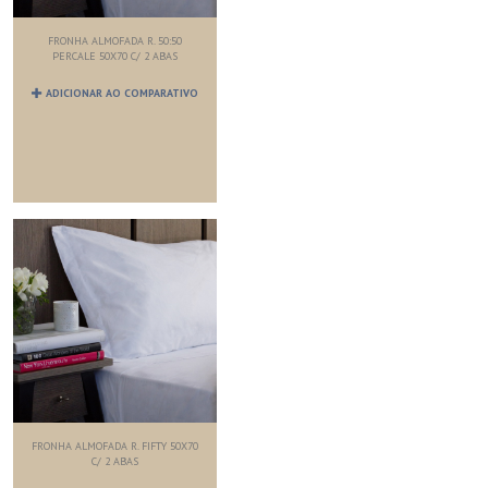
FRONHA ALMOFADA R. 50:50
PERCALE 50X70 C/ 2 ABAS
ADICIONAR AO COMPARATIVO
FRONHA ALMOFADA R. FIFTY 50X70
C/ 2 ABAS