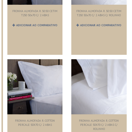
FRONHA ALMOFADA R. 50:50 CETIM
FRONHA ALMOFADA R. 50:50 CETIM
T250 50x70 C/ 2 ABAS
T250 50x70 C/ 2 ABAS C/ ROLINHO
ADICIONAR AO COMPARATIVO
ADICIONAR AO COMPARATIVO
FRONHA ALMOFADA R. COTTON
FRONHA ALMOFADA R. COTTON
PERCALE 50X70 C/ 2 ABAS
PERCALE 50X70 C/ 2 ABAS C/
ROLINHO