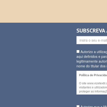
SUBSCREVA
Autorizo a utiliz
aqui definidos e par
legitimamente autor
nome do titular do
Política de Privacid
O site www.vizetextil
visitantes e utilizad
proteger as informaçõ
decida partilhar. Alg
website podem ser a
qualquer informação p
Autorizo que a 