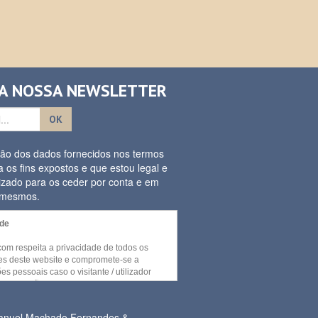
 A NOSSA NEWSLETTER
OK
ação dos dados fornecidos nos termos
a os fins expostos e que estou legal e
izado para os ceder por conta e em
s mesmos.
ade
.com respeita a privacidade de todos os
ores deste website e compromete-se a
es pessoais caso o visitante / utilizador
umas secções e / ou funcionalidades deste
cedidas sem recurso a divulgação de
essoal por parte do visitante.
Manuel Machado Fernandes &