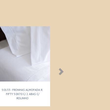
50133 - FRONHAS ALMOFADA R.
FIFTY 50X70 C/ 2 ABAS C/
ROLINHO