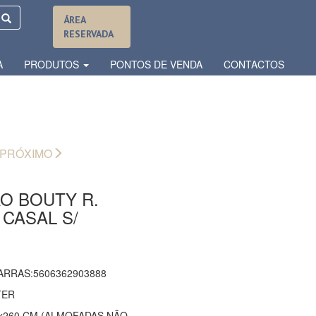
ÁREA
RESERVADA
A
PRODUTOS
PONTOS DE VENDA
CONTACTOS
PRÓXIMO
O BOUTY R.
 CASAL S/
ARRAS:5606362903888
TER
0x260 CM (ALMOFADAS NÃO