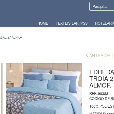
HOME
TEXTEIS-LAR IPSS
HOTELARI
ASAL S/ ALMOF.
ANTERIOR |
EDREDA
TROIA 2
ALMOF.
REF.:90388
CÓDIGO DE B
100% POLIES
MEDIDAS: 25