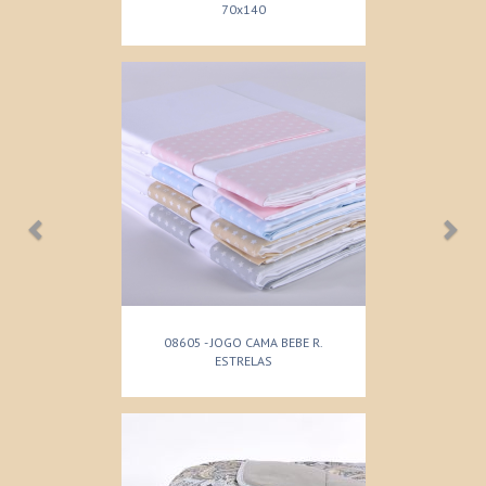
IMPERMEAVEL R. JERSEY/PU
70x140
08605 - JOGO CAMA BEBE R.
ESTRELAS