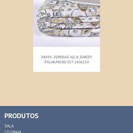
04494 - EDREDAO AQ. R. DARCEY
POLAR/MICRO EST. 240x220
PRODUTOS
SALA