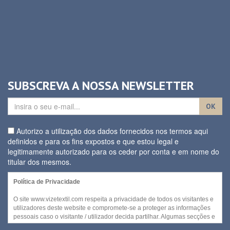
SUBSCREVA A NOSSA NEWSLETTER
OK
Autorizo a utilização dos dados fornecidos nos termos aqui
definidos e para os fins expostos e que estou legal e
legitimamente autorizado para os ceder por conta e em nome do
titular dos mesmos.
Política de Privacidade
O site www.vizetextil.com respeita a privacidade de todos os visitantes e
utilizadores deste website e compromete-se a proteger as informações
pessoais caso o visitante / utilizador decida partilhar. Algumas secções e
/ ou funcionalidades deste website podem ser acedidas sem recurso a