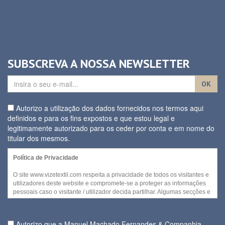
SUBSCREVA A NOSSA NEWSLETTER
OK
Autorizo a utilização dos dados fornecidos nos termos aqui
definidos e para os fins expostos e que estou legal e
legitimamente autorizado para os ceder por conta e em nome do
titular dos mesmos.
Política de Privacidade
O site www.vizetextil.com respeita a privacidade de todos os visitantes e
utilizadores deste website e compromete-se a proteger as informações
pessoais caso o visitante / utilizador decida partilhar. Algumas secções e
/ ou funcionalidades deste website podem ser acedidas sem recurso a
divulgação de qualquer informação pessoal por parte do visitante.
Autorizo que a Manuel Machado Fernandes & Companhia,