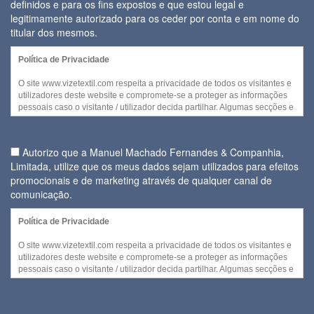
definidos e para os fins expostos e que estou legal e
legitimamente autorizado para os ceder por conta e em nome do
titular dos mesmos.
Política de Privacidade
O site www.vizetextil.com respeita a privacidade de todos os visitantes e
utilizadores deste website e compromete-se a proteger as informações
pessoais caso o visitante / utilizador decida partilhar. Algumas secções e
/ ou funcionalidades deste website podem ser acedidas sem recurso a
divulgação de qualquer informação pessoal por parte do visitante.
Autorizo que a Manuel Machado Fernandes & Companhia,
No entanto, quando for necessária a recolha de informação pessoal
Limitada, utilize que os meus dados sejam utilizados para efeitos
para disponibilizar serviços ou quando cada visitante decidir fornecer
promocionais e de marketing através de qualquer canal de
alguns dos seus dados pessoais, a utilização daquela informação e
daqueles dados será efetuada no cumprimento
comunicação.
Regulamento Geral da sobre a Protecção de Dados (Regulamento (UE)
Política de Privacidade
2016/679 do Parlamento Europeu e do Conselho de 27 de abril de
2016) de forma a ser assegurada a confidencialidade e segurança dos
O site www.vizetextil.com respeita a privacidade de todos os visitantes e
dados pessoais fornecidos.
utilizadores deste website e compromete-se a proteger as informações
pessoais caso o visitante / utilizador decida partilhar. Algumas secções e
A entidade responsável pela recolha e tratamento de dados pessoais é a
/ ou funcionalidades deste website podem ser acedidas sem recurso a
Manuel Machado Fernandes & Companhia, Limitada.
divulgação de qualquer informação pessoal por parte do visitante.
No âmbito da gestão de dados, e uma vez que a entidade responsável