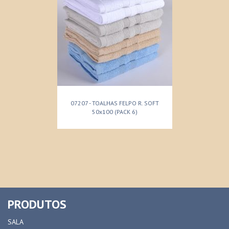
07207 - TOALHAS FELPO R. SOFT
50x100 (PACK 6)
PRODUTOS
SALA