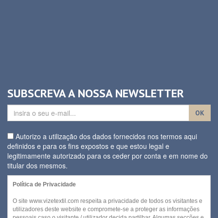
SUBSCREVA A NOSSA NEWSLETTER
OK
Autorizo a utilização dos dados fornecidos nos termos aqui
definidos e para os fins expostos e que estou legal e
legitimamente autorizado para os ceder por conta e em nome do
titular dos mesmos.
Política de Privacidade
O site www.vizetextil.com respeita a privacidade de todos os visitantes e
utilizadores deste website e compromete-se a proteger as informações
pessoais caso o visitante / utilizador decida partilhar. Algumas secções e