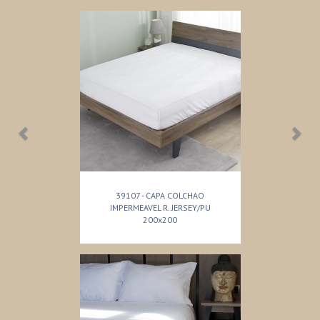
39107 - CAPA COLCHAO
IMPERMEAVEL R. JERSEY/PU
200x200