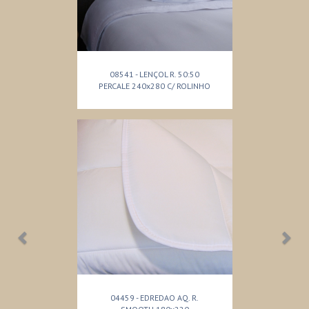
08541 - LENÇOL R. 50:50
PERCALE 240x280 C/ ROLINHO
04459 - EDREDAO AQ. R.