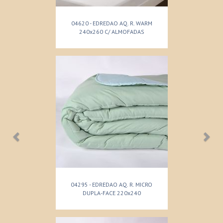
04620 - EDREDAO AQ. R. WARM
240x260 C/ ALMOFADAS
04295 - EDREDAO AQ. R. MICRO
DUPLA-FACE 220x240