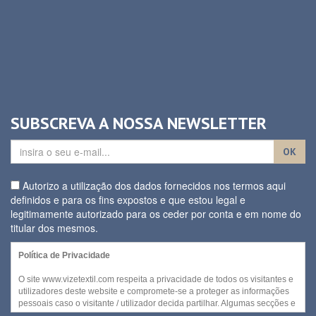
SUBSCREVA A NOSSA NEWSLETTER
OK
Autorizo a utilização dos dados fornecidos nos termos aqui
definidos e para os fins expostos e que estou legal e
legitimamente autorizado para os ceder por conta e em nome do
titular dos mesmos.
Política de Privacidade
O site www.vizetextil.com respeita a privacidade de todos os visitantes e
utilizadores deste website e compromete-se a proteger as informações
pessoais caso o visitante / utilizador decida partilhar. Algumas secções e
/ ou funcionalidades deste website podem ser acedidas sem recurso a