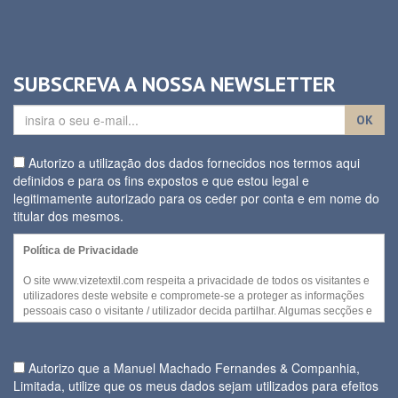
SUBSCREVA A NOSSA NEWSLETTER
OK
Autorizo a utilização dos dados fornecidos nos termos aqui
definidos e para os fins expostos e que estou legal e
legitimamente autorizado para os ceder por conta e em nome do
titular dos mesmos.
Política de Privacidade
O site www.vizetextil.com respeita a privacidade de todos os visitantes e
utilizadores deste website e compromete-se a proteger as informações
pessoais caso o visitante / utilizador decida partilhar. Algumas secções e
/ ou funcionalidades deste website podem ser acedidas sem recurso a
divulgação de qualquer informação pessoal por parte do visitante.
Autorizo que a Manuel Machado Fernandes & Companhia,
No entanto, quando for necessária a recolha de informação pessoal
Limitada, utilize que os meus dados sejam utilizados para efeitos
para disponibilizar serviços ou quando cada visitante decidir fornecer