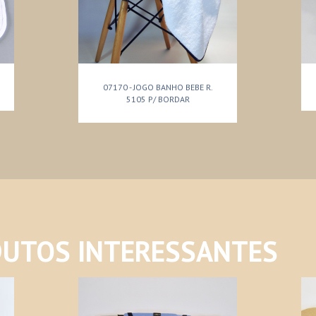
07170 - JOGO BANHO BEBE R.
5105 P/ BORDAR
UTOS INTERESSANTES