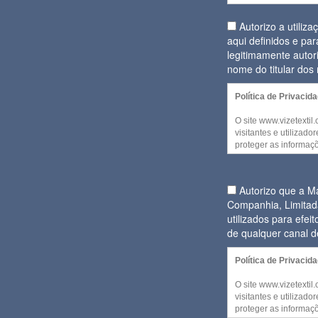
Autorizo a utiliz
aqui definidos e par
legitimamente autor
nome do titular do
Política de Privacid
O site www.vizetextil
visitantes e utilizad
proteger as informaçõ
decida partilhar. Alg
website podem ser a
qualquer informação p
Autorizo que a 
Companhia, Limitad
No entanto, quando f
utilizados para efe
pessoal para disponib
decidir fornecer algu
de qualquer canal 
daquela informação 
cumprimento
Política de Privacid
Regulamento Geral d
O site www.vizetextil
(Regulamento (UE) 2
visitantes e utilizad
Conselho de 27 de ab
proteger as informaçõ
confidencialidade e 