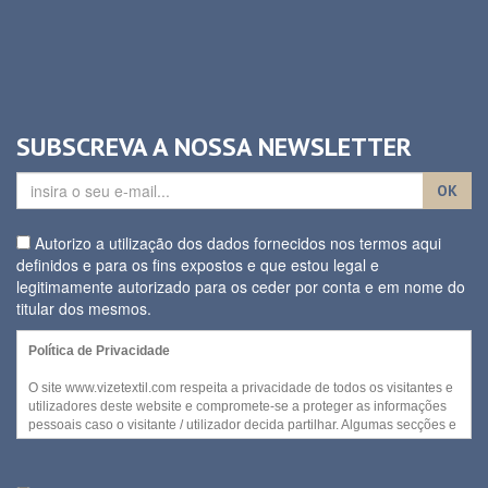
SUBSCREVA A NOSSA NEWSLETTER
OK
Autorizo a utilização dos dados fornecidos nos termos aqui
definidos e para os fins expostos e que estou legal e
legitimamente autorizado para os ceder por conta e em nome do
titular dos mesmos.
Política de Privacidade
O site www.vizetextil.com respeita a privacidade de todos os visitantes e
utilizadores deste website e compromete-se a proteger as informações
pessoais caso o visitante / utilizador decida partilhar. Algumas secções e
/ ou funcionalidades deste website podem ser acedidas sem recurso a
divulgação de qualquer informação pessoal por parte do visitante.