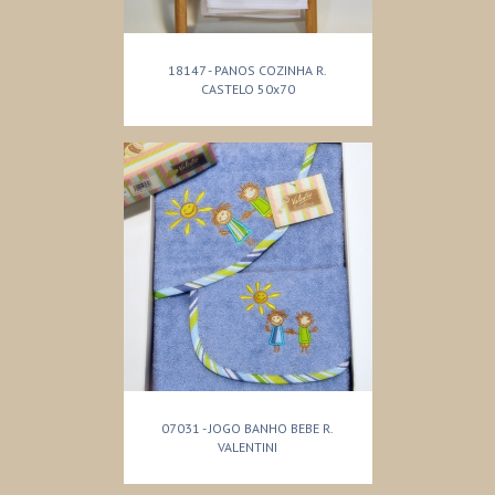
18147 - PANOS COZINHA R.
CASTELO 50x70
07031 - JOGO BANHO BEBE R.
VALENTINI