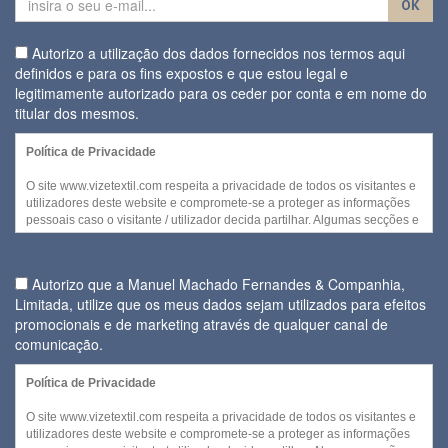
OK
Autorizo a utilização dos dados fornecidos nos termos aqui
definidos e para os fins expostos e que estou legal e
legitimamente autorizado para os ceder por conta e em nome do
titular dos mesmos.
Política de Privacidade
O site www.vizetextil.com respeita a privacidade de todos os visitantes e
utilizadores deste website e compromete-se a proteger as informações
pessoais caso o visitante / utilizador decida partilhar. Algumas secções e
/ ou funcionalidades deste website podem ser acedidas sem recurso a
divulgação de qualquer informação pessoal por parte do visitante.
Autorizo que a Manuel Machado Fernandes & Companhia,
No entanto, quando for necessária a recolha de informação pessoal
Limitada, utilize que os meus dados sejam utilizados para efeitos
para disponibilizar serviços ou quando cada visitante decidir fornecer
promocionais e de marketing através de qualquer canal de
alguns dos seus dados pessoais, a utilização daquela informação e
daqueles dados será efetuada no cumprimento
comunicação.
Regulamento Geral da sobre a Protecção de Dados (Regulamento (UE)
Política de Privacidade
2016/679 do Parlamento Europeu e do Conselho de 27 de abril de
2016) de forma a ser assegurada a confidencialidade e segurança dos
O site www.vizetextil.com respeita a privacidade de todos os visitantes e
dados pessoais fornecidos.
utilizadores deste website e compromete-se a proteger as informações