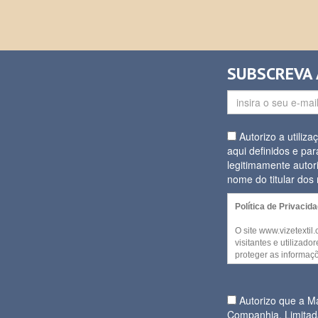
SUBSCREVA
Autorizo a utiliz
aqui definidos e par
legitimamente autor
nome do titular do
Política de Privacid
O site www.vizetextil
visitantes e utilizad
proteger as informaçõ
decida partilhar. Alg
website podem ser a
qualquer informação p
Autorizo que a 
Companhia, Limitad
No entanto, quando f