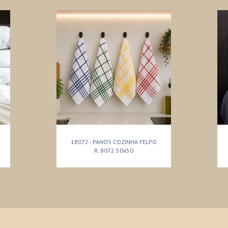
18072 - PANOS COZINHA FELPO
R. 8072 50x50