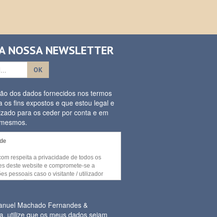
 A NOSSA NEWSLETTER
OK
ação dos dados fornecidos nos termos
a os fins expostos e que estou legal e
izado para os ceder por conta e em
s mesmos.
ade
.com respeita a privacidade de todos os
ores deste website e compromete-se a
es pessoais caso o visitante / utilizador
umas secções e / ou funcionalidades deste
cedidas sem recurso a divulgação de
essoal por parte do visitante.
Manuel Machado Fernandes &
a, utilize que os meus dados sejam
or necessária a recolha de informação