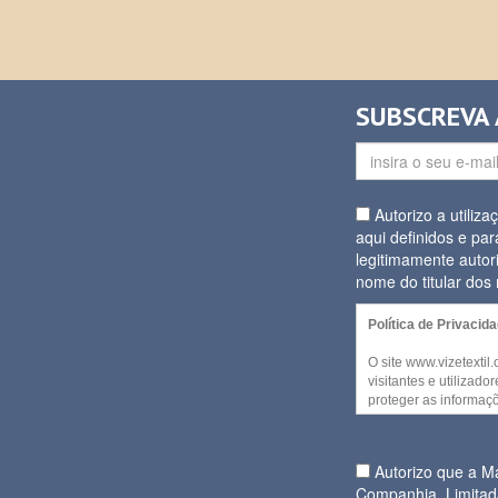
SUBSCREVA
Autorizo a utiliz
aqui definidos e par
legitimamente autor
nome do titular do
Política de Privacid
O site www.vizetextil
visitantes e utilizad
proteger as informaçõ
decida partilhar. Alg
website podem ser a
qualquer informação p
Autorizo que a 
Companhia, Limitad
No entanto, quando f