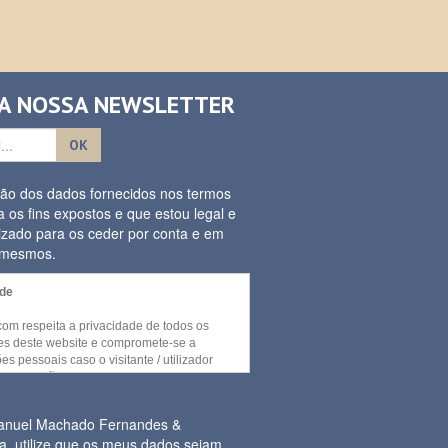
 A NOSSA NEWSLETTER
OK
ação dos dados fornecidos nos termos
a os fins expostos e que estou legal e
izado para os ceder por conta e em
s mesmos.
ade
.com respeita a privacidade de todos os
ores deste website e compromete-se a
es pessoais caso o visitante / utilizador
umas secções e / ou funcionalidades deste
cedidas sem recurso a divulgação de
essoal por parte do visitante.
Manuel Machado Fernandes &
a, utilize que os meus dados sejam
or necessária a recolha de informação