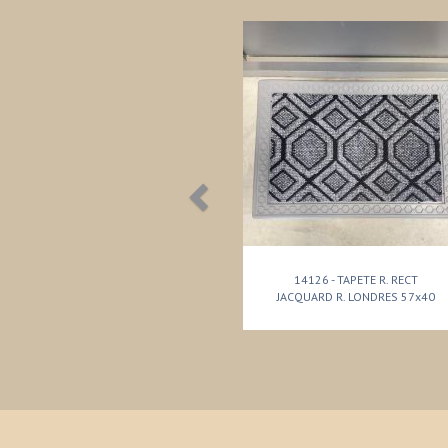
14126 - TAPETE R. RECT
JACQUARD R. LONDRES 57x40