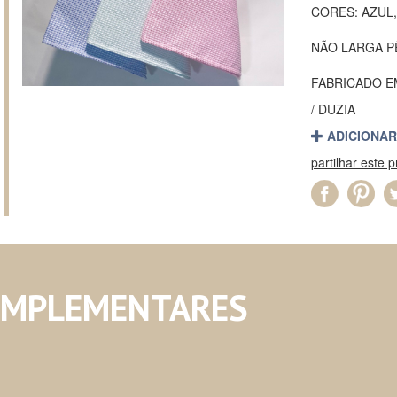
CORES: AZUL
NÃO LARGA P
FABRICADO 
/ DUZIA
ADICIONAR
partilhar este 
OMPLEMENTARES