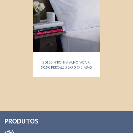
50132 - FRONHA ALMOFADA R.
50:50 PERCALE 50X70 C/ 2 ABAS
PRODUTOS
SALA