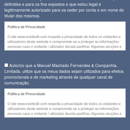
definidos e para os fins expostos e que estou legal e
legitimamente autorizado para os ceder por conta e em nome do
titular dos mesmos.
Política de Privacidade
O site www.vizetextil.com respeita a privacidade de todos os visitantes e
utilizadores deste website e compromete-se a proteger as informações
pessoais caso o visitante / utilizador decida partilhar. Algumas secções e
/ ou funcionalidades deste website podem ser acedidas sem recurso a
divulgação de qualquer informação pessoal por parte do visitante.
Autorizo que a Manuel Machado Fernandes & Companhia,
No entanto, quando for necessária a recolha de informação pessoal
Limitada, utilize que os meus dados sejam utilizados para efeitos
para disponibilizar serviços ou quando cada visitante decidir fornecer
promocionais e de marketing através de qualquer canal de
alguns dos seus dados pessoais, a utilização daquela informação e
daqueles dados será efetuada no cumprimento
comunicação.
Regulamento Geral da sobre a Protecção de Dados (Regulamento (UE)
Política de Privacidade
2016/679 do Parlamento Europeu e do Conselho de 27 de abril de
2016) de forma a ser assegurada a confidencialidade e segurança dos
O site www.vizetextil.com respeita a privacidade de todos os visitantes e
dados pessoais fornecidos.
utilizadores deste website e compromete-se a proteger as informações
pessoais caso o visitante / utilizador decida partilhar. Algumas secções e
A entidade responsável pela recolha e tratamento de dados pessoais é a
/ ou funcionalidades deste website podem ser acedidas sem recurso a
Manuel Machado Fernandes & Companhia, Limitada.
divulgação de qualquer informação pessoal por parte do visitante.