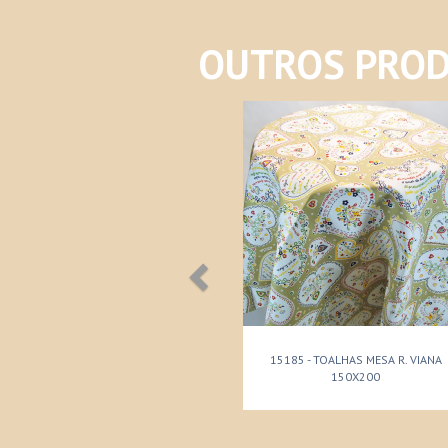
OUTROS PROD
15185 - TOALHAS MESA R. VIANA
150X200