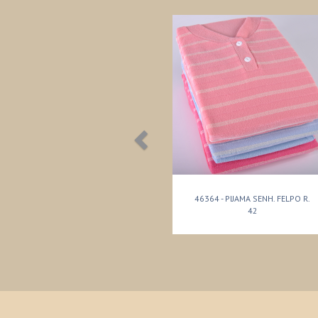
46364 - PIJAMA SENH. FELPO R.
42