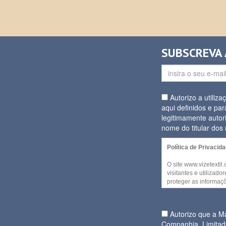
SUBSCREVA
Autorizo a utiliz
aqui definidos e par
legitimamente autor
nome do titular do
Política de Privacid
O site www.vizetextil
visitantes e utilizad
proteger as informaçõ
decida partilhar. Alg
website podem ser a
qualquer informação p
Autorizo que a 
Companhia, Limitad
No entanto, quando f