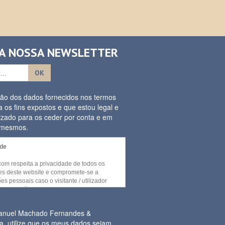
 A NOSSA NEWSLETTER
OK
ação dos dados fornecidos nos termos
a os fins expostos e que estou legal e
izado para os ceder por conta e em
s mesmos.
ade
.com respeita a privacidade de todos os
ores deste website e compromete-se a
es pessoais caso o visitante / utilizador
umas secções e / ou funcionalidades deste
cedidas sem recurso a divulgação de
essoal por parte do visitante.
Manuel Machado Fernandes &
a, utilize que os meus dados sejam
or necessária a recolha de informação