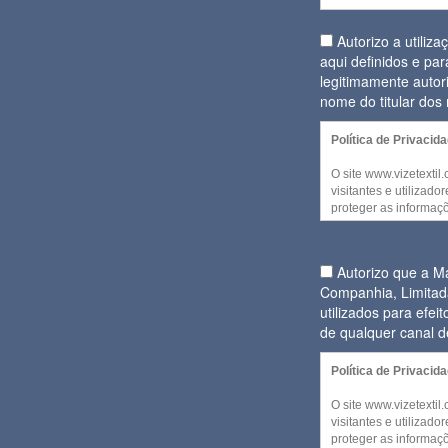
Autorizo a utiliz
aqui definidos e par
legitimamente autor
nome do titular do
Política de Privacid
O site www.vizetextil
visitantes e utilizad
proteger as informaçõ
decida partilhar. Alg
website podem ser a
qualquer informação p
Autorizo que a 
Companhia, Limitad
No entanto, quando f
utilizados para efe
pessoal para disponib
decidir fornecer algu
de qualquer canal 
daquela informação 
cumprimento
Política de Privacid
Regulamento Geral d
O site www.vizetextil
(Regulamento (UE) 2
visitantes e utilizad
Conselho de 27 de ab
proteger as informaçõ
confidencialidade e 