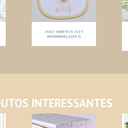
24027 - BABETES R. 210 T
IMPERMEAVEL (LOTE 3)
UTOS INTERESSANTES