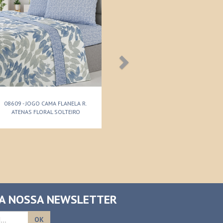
08609 - JOGO CAMA FLANELA R.
ATENAS FLORAL SOLTEIRO
 A NOSSA NEWSLETTER
OK