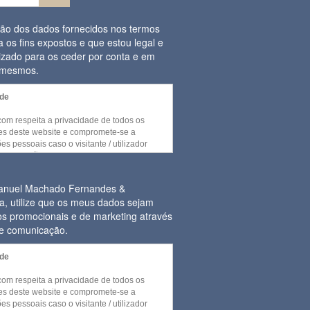
ação dos dados fornecidos nos termos
a os fins expostos e que estou legal e
izado para os ceder por conta e em
s mesmos.
ade
.com respeita a privacidade de todos os
ores deste website e compromete-se a
es pessoais caso o visitante / utilizador
umas secções e / ou funcionalidades deste
cedidas sem recurso a divulgação de
essoal por parte do visitante.
Manuel Machado Fernandes &
a, utilize que os meus dados sejam
or necessária a recolha de informação
itos promocionais e de marketing através
ilizar serviços ou quando cada visitante
ns dos seus dados pessoais, a utilização
de comunicação.
e daqueles dados será efetuada no
ade
a sobre a Protecção de Dados
.com respeita a privacidade de todos os
016/679 do Parlamento Europeu e do
ores deste website e compromete-se a
ril de 2016) de forma a ser assegurada a
es pessoais caso o visitante / utilizador
segurança dos dados pessoais fornecidos.