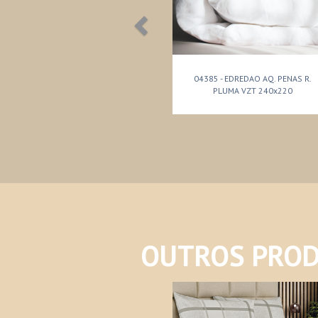
04385 - EDREDAO AQ. PENAS R.
PLUMA VZT 240x220
OUTROS PROD