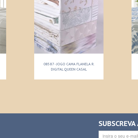
08587 - JOGO CAMA FLANELA R.
DIGITAL QUEEN CASAL
SUBSCREVA