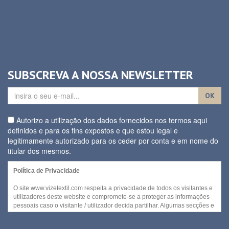
SUBSCREVA A NOSSA NEWSLETTER
OK
Autorizo a utilização dos dados fornecidos nos termos aqui
definidos e para os fins expostos e que estou legal e
legitimamente autorizado para os ceder por conta e em nome do
titular dos mesmos.
Política de Privacidade
O site www.vizetextil.com respeita a privacidade de todos os visitantes e
utilizadores deste website e compromete-se a proteger as informações
pessoais caso o visitante / utilizador decida partilhar. Algumas secções e
/ ou funcionalidades deste website podem ser acedidas sem recurso a
divulgação de qualquer informação pessoal por parte do visitante.