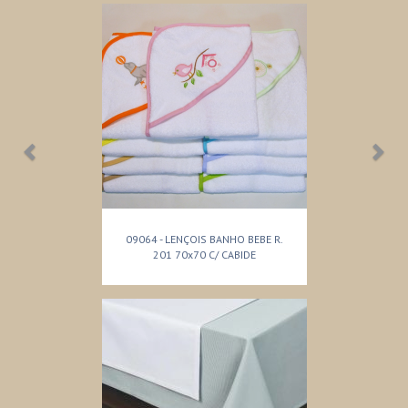
09064 - LENÇOIS BANHO BEBE R.
201 70x70 C/ CABIDE